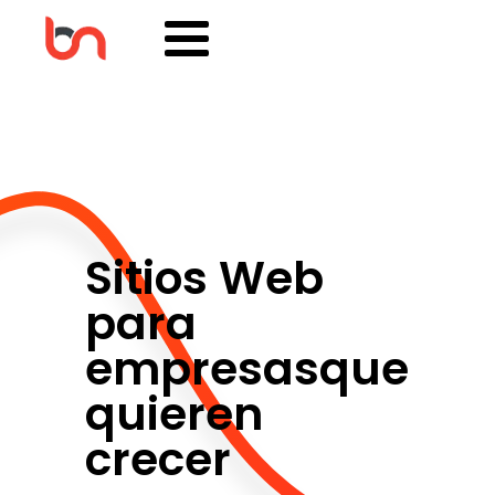
Sitios Web
para
empresas
que
quieren
crecer